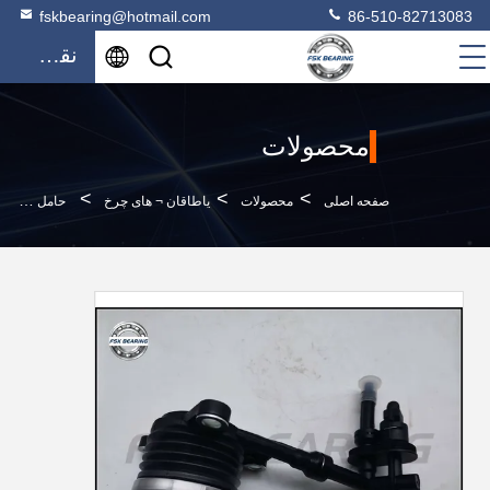
fskbearing@hotmail.com
86-510-82713083
نقل قول
محصولات
>
>
>
صفحه اصلی
محصولات
یاطاقان ¬ های چرخ
حامل باز کردن کلاچ BRG210 با کیفیت بالا برای هیوندای