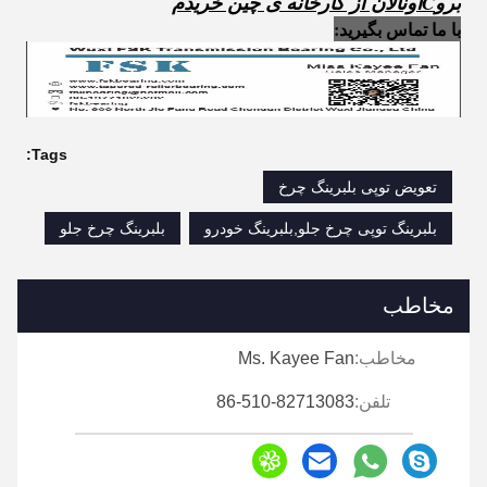
برو
C
اون
الان از کارخانه ی چین خریدم
با ما تماس بگیرید:
Tags:
تعویض توپی بلبرینگ چرخ
بلبرینگ توپی چرخ جلو,بلبرینگ خودرو
بلبرینگ چرخ جلو
مخاطب
مخاطب:
Ms. Kayee Fan
تلفن:
86-510-82713083