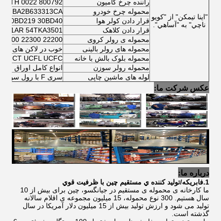
راننده چرخ کامیون
800792 A VKBA 5412 566425.H195 BTH 0022
محموله چرخ خودرو
620037 BA2B633313CA
"اينا تيمکن" از "کويو
قرار دادن کولر هوا
30BD219 30BD40
ناچي" به "آساهي".
قرار دادن کلاهک
4001AR 54TKA3501
محموله ی رولر کروی
22200 22300 23000 CC CA E
محموله های رولر بالینی
خوب در لاکن های رولر بالینی 
محموله بلوک بالش با خانه
CP UCF UCT UCFL UCFC
محموله رولر سوزن
انواع کامل اوراق چرخ
لوله های ماشین چاپی
سری F با رول سوزن و ساختار رول بالینی
عکس شرکت ما:
درباره ما:
1.فابريکه/توليد کننده ي مستقيم چين با ظرفيت قوي
ما کارخانه ی محموله ی مستقیم در جیانگسو، چین برای بیش از 10
سال هستیم. 300 نوع محموله، 15 میلیون مجموعه ی اقلام سالانه
تولید می شود و ارزش تولید بیش از 15 میلیون دلار آمریکا در سال
گذشته است.