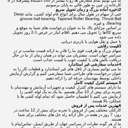
ما مي تونيم تمام سفارش ها رو با بيشتر از 100 دستگاه پيشرفته در 6
کارخانه در چين به طور عالي به پايان برسونيم
2ذخيره آماده بزرگ و زمان تحویل سريع
غنی از سهام در طول سال برای انواع عام لوله کشی، مانند Deep
groove ball bearing، Tapered Roller Bearing، Thrust Ball
Bearing، و غیره.
بر اساس مزاياي بالا، ما به عنوان درخواست های شما به موقع و
سریع کالاها را تحویل می دهیم. اقلام انبار در عرض 1-2 روز تحویل
داده می شود.
با حمل و نقل هوایی یا باربری دریایی
3قیمت رقابتی
سهام بزرگ و ظرفیت قوی ما را قادر به ارائه قیمت مناسب تر در
سراسر جهان است. مشتریان می تواند در همان زمان از ما در حال
دریافت بالش های با کیفیت خوب با قیمت جذاب است.
4خدمات سفارشی غیر استاندارد
ما می توانیم بسیاری از ناقل های غیر استاندارد و قطعات کار را به
عنوان درخواست های طراحی شما سفارشی کنیم و گزارش آزمایش
داخلی توسط مهندسان حرفه ای را ارائه دهیم.
5.سيستم کنترل کيفيت کامل
ما دارای سیستم های کنترل کیفیت و تجهیزات آزمایش و مهندسان با
تجربه برای بیش از 10 سال هستیم. ما یک به یک لوله کشی را
آزمایش می کنیم تا اطمینان حاصل شود که تمام لوله کشی ها با
عملکرد بالا هستند.
6بهترين خدمات پس از فروش
کارکنان مختلف پس از فروش با تجربه برای بیش از 12 ساعت در
روز، 7 روز در هفته در حال ارائه راه حل های مختلف برای شما
هستند.
ما از هر گونه نظرات از سراسر جهان از طریق ایمیل، تماس/پیام یا