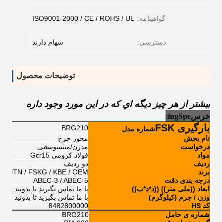
گواهینامه:
ISO9001-2000 / CE / ROHS / UL
دسترسی:
سهام دارند
توضیحات محصول
بيشتر از هر چيز ديگه اي که در اين مورد وجود داره
خرس
e
Sp
ng
i
:
بارگیری FSK
BRG210
شماره مدل
نام بخش
محور چرخ
درخواست
مدرن/میتسوبیشی
مواد
فولاد کرومی Gcr15
ردیف
دو ردیف
برند
 / NTN / FSKG / KBE / OEM
درجه بندی دقت
ABEC-3 / ABEC-5
ابعاد ((ملی متر)) ((د*د*ب))
با ما تماس بگيريد تا بدونيد
وزن / جرم (کیلوگرم)
با ما تماس بگيريد تا بدونيد
کد HS
8482800000
شماره ی حامل
BRG210