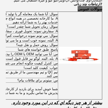
اسکایپ/وی چت/واتس آپ/ویبر/کیو کیو و غیره استقبال می کنیم.
7ارتباطات چند زبانی
سوالات عمومی
سوال: آیا شما یک معامله گر یا تولید کننده
A: ما کارخانه تخصصی در همه انواع چرخ د
خدمات بهتر را به شما ارائه دهیم.
سوال: زمان تحویل شما چقدر است؟
A: سفارش نمونه: تحویل فوری ، سفارش عمده: معمولا 30 روز.
سوال: مي تونم نمونه درخواست کنم؟
A: البته، نمونه خوب است و ما می توانیم به شما یک نمونه را به صورت رایگان.
سوال: روش حمل و نقل چیه؟
پاسخ: طبق خواسته هاي شما
س: آیا می توانید OEM یا ODM را بپذیرید؟
A: بله، البته. لوگو نیز قابل قبول است.
س: کنترل کیفیت چگونه انجام می شود؟
جواب: کيفيت کليد است!
تیم QC و تیم مهندسین ما از طریق تما
می کنند.
س: ميتونم براي ملاقات بيام؟
شما خوش آمدید برای بازدید از کارخانه های
پذیرش ما تماس بگیرید و ما به شما در ایج
بيشتر از هر چيز ديگه اي که در اين مورد وجود داره
,