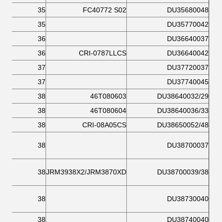
35
FC40772 S02
DU35680048
35
DU35770042
36
DU36640037
36
CRI-0787LLCS
DU36640042
37
DU37720037
37
DU37740045
38
46T080603
DU38640032/29
38
46T080604
DU38640036/33
38
CRI-08A05CS
DU38650052/48
38
DU38700037
38
JRM3938X2/JRM3870XD
DU38700039/38
38
DU38730040
38
DU38740040