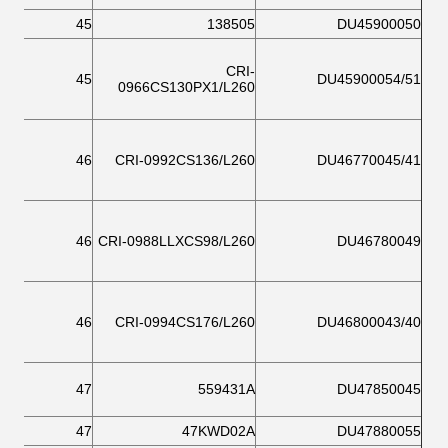
45
138505
DU45900050
CRI-
45
DU45900054/51
0966CS130PX1/L260
46
CRI-0992CS136/L260
DU46770045/41
46
CRI-0988LLXCS98/L260
DU46780049
46
CRI-0994CS176/L260
DU46800043/40
47
559431A
DU47850045
47
47KWD02A
DU47880055