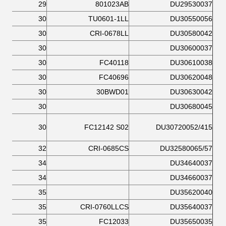
29
801023AB
DU29530037
30
TU0601-1LL
DU30550056
30
CRI-0678LL
DU30580042
30
DU30600037
30
FC40118
DU30610038
30
FC40696
DU30620048
30
30BWD01
DU30630042
30
DU30680045
30
FC12142 S02
DU30720052/415
32
CRI-0685CS
DU32580065/57
34
DU34640037
34
DU34660037
35
DU35620040
35
CRI-0760LLCS
DU35640037
35
FC12033
DU35650035