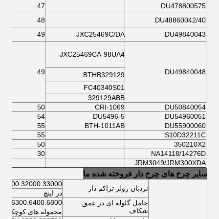
47
DU478800575
48
DU48860042/40
49
JXC25469C/DA
DU49840043
JXC25469CA-98UA4
49
DU49840048
BTHB329129
FC40340S01
329129ABB
50
CRI-1069
DU50840054
54
DU5496-5
DU54960051
55
BTH-1011AB
DU55900060
55
S10D32211C
50
350210X2
30
NA14118/14276D
JRM3049/JRM300XDA
سایر چرخ های چرخ دار فروخته شده ما
.32300.32000.33000
نردبان رولر تراکم دار
در اینچ
200.6300.6400.6800
حامل گلوله ای در عمق
شکاف
محموله های کوچک تو