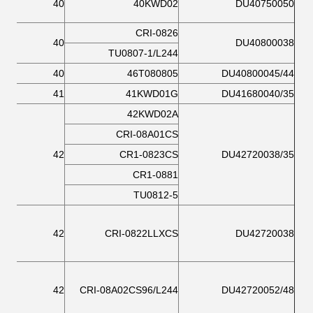
40
40KWD02
DU40750050
CRI-0826
40
DU40800038
TU0807-1/L244
40
46T080805
DU40800045/44
41
41KWD01G
DU41680040/35
42KWD02A
CRI-08A01CS
42
CR1-0823CS
DU42720038/35
CR1-0881
TU0812-5
42
CRI-0822LLXCS
DU42720038
42
CRI-08A02CS96/L244
DU42720052/48