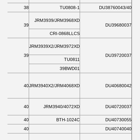
38
TU0808-1
DU38760043/40
JRM3939/JRM3968XD
39
DU39680037
CRI-0868LLCS
JRM3939X2/JRM3972XD
39
DU39720037
TU0811
39BWD01
40
JRM3940X2/JRM4068XD
DU40680042
40
JRM3940/4072XD
DU40720037
40
BTH-1024C
DU40730055
40
DU40740040