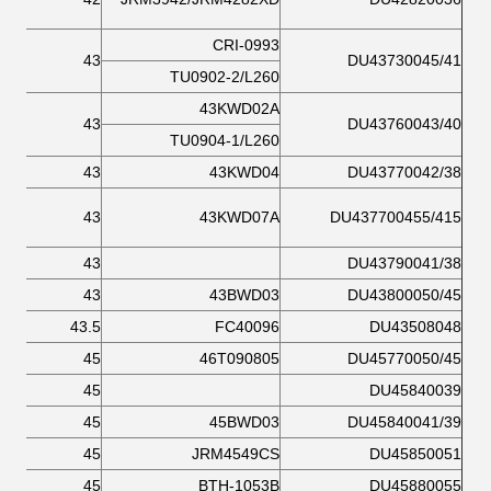
CRI-0993
43
DU43730045/41
TU0902-2/L260
43KWD02A
43
DU43760043/40
TU0904-1/L260
43
43KWD04
DU43770042/38
43
43KWD07A
DU437700455/415
43
DU43790041/38
43
43BWD03
DU43800050/45
43.5
FC40096
DU43508048
45
46T090805
DU45770050/45
45
DU45840039
45
45BWD03
DU45840041/39
45
JRM4549CS
DU45850051
45
BTH-1053B
DU45880055