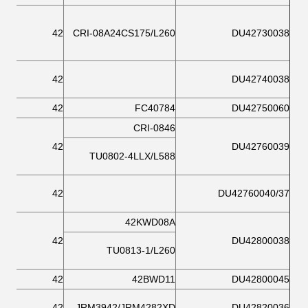
42
CRI-08A24CS175/L260
DU42730038
42
DU42740038
42
FC40784
DU42750060
CRI-0846
42
DU42760039
TU0802-4LLX/L588
42
DU42760040/37
42KWD08A
42
DU42800038
TU0813-1/L260
42
42BWD11
DU42800045
42
JRM3942/JRM4282XD
DU42820036