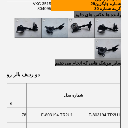
شماره جایگزین29
VKC 3515
گزینه شماره 30
804095
راننده ها عکس های دقیق
سایر موشک هایی که انجام می دهیم
دو ردیف بالر رولر 
شماره مدل
d
78
F-803194.TR2U1
F-803194.TR2U1