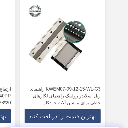
KWEM07-09-12-15-WL-G3 راهنمای
ریل اسلایدر رولینگ راهنمای لگارهای
خطی برای ماشین آلات خودکار
20*28*30mm بدون مهر
بهترین قیمت را دریافت کنید
بهت