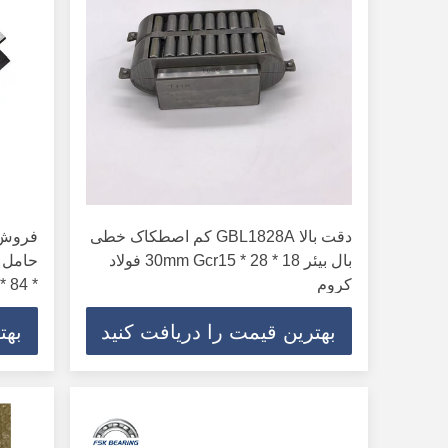
دقت بالا GBL1828A کم اصطکاک خطی
بال بیئر 18 * 28 * 30mm Gcr15 فولاد
کروم
* 84 * 48mm طول عمر
بهترین قیمت را دریافت کنید
بهت