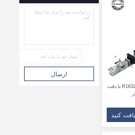
بلبرینگ غلتکی
(111)
ارسال
ریل راهنمای خطی R163211420 با دقت
ر
افت کنید