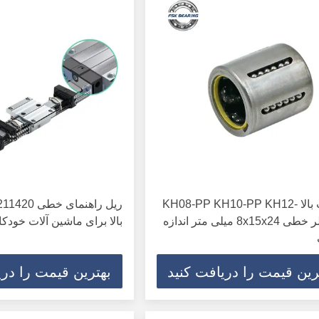
کیفیت بالا KH08-PP KH10-PP KH12-
PP بالر خطی 8x15x24 میلی متر اندازه
بالا برای ماشین آلات خودکا
رین قیمت را دریافت کنید
بهترین قیمت را دری