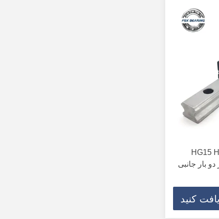
HG15 HEH
و بار جانبی
افت کنید