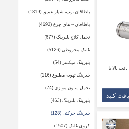
یاطاقان توپ، شیار عمیق
(1819)
یاطاقان ¬ های چرخ
(4693)
تحمل کلاچ بلبرینگ
(677)
غلتک مخروطی
(5126)
بلبرینگ میکسر
(54)
ای خطی LM20UU با دقت بالا با
بلبرینگ تهویه مطبوع
(116)
تحمل ستون موازی
(74)
افت کنید
بلبرینگ بلبرینگ
(463)
بلبرینگ حرکتی
(128)
کروی غلتک
(1507)