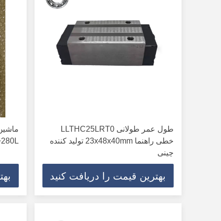
طول عمر طولانی LLTHC25LRT0
ماشین 
خطی راهنما 23x48x40mm تولید کننده
2UU+280L
چینی
بهترین قیمت را دریافت کنید
بهت