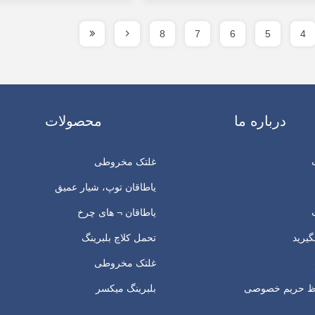
8
7
6
5
4
درباره ما
محصولات
غلتک مخروطی
یاطاقان توپ، شیار عمیق
یاطاقان ¬ های چرخ
گیرید
تحمل کلاچ بلبرینگ
غلتک مخروطی
 حریم خصوصی
بلبرینگ میکسر