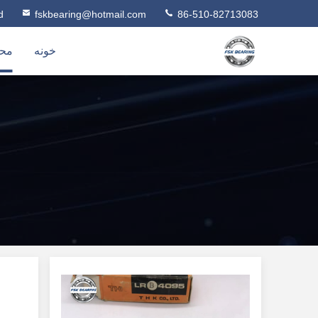
d
fskbearing@hotmail.com
86-510-82713083
خونه
مح