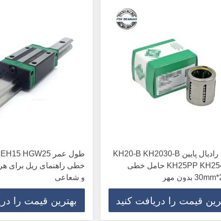
ارتفاع رادیال پایین KH20-B KH2030-B
طول عمر 15 HGW25
KH25PP KH2540PP حامل خطی
خطی راهنمای ریل برای هر د
و شعاعی
رین قیمت را دریافت کنید
بهترین قیمت را دری