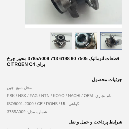
قطعات اتوماتیک 3785A009 713 6198 90 7505 محور چرخ
برای CITROEN C4
جزئیات محصول
محل منبع: چین
نام تجاری: FSK / NSK / FAG / NTN / KOYO / NACHI / OEM
گواهی: ISO9001-2000 / CE / ROHS / UL
شماره مدل: 3785A009
شرایط پرداخت و حمل و نقل