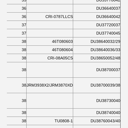
35
DU35770042
36
DU36640037
36
CRI-0787LLCS
DU36640042
37
DU37720037
37
DU37740045
38
46T080603
DU38640032/29
38
46T080604
DU38640036/33
38
CRI-08A05CS
DU38650052/48
38
DU38700037
38
JRM3938X2/JRM3870XD
DU38700039/38
38
DU38730040
38
DU38740040
38
TU0808-1
DU38760043/40