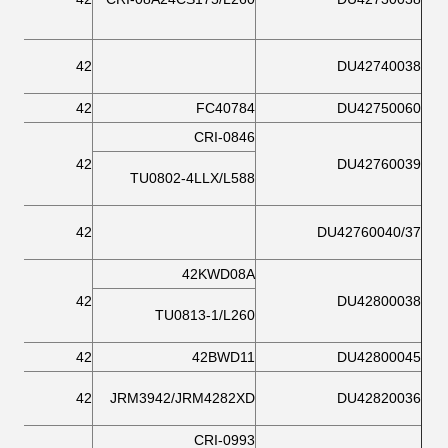
42
DU42740038
42
FC40784
DU42750060
CRI-0846
42
DU42760039
TU0802-4LLX/L588
42
DU42760040/37
42KWD08A
42
DU42800038
TU0813-1/L260
42
42BWD11
DU42800045
42
JRM3942/JRM4282XD
DU42820036
CRI-0993