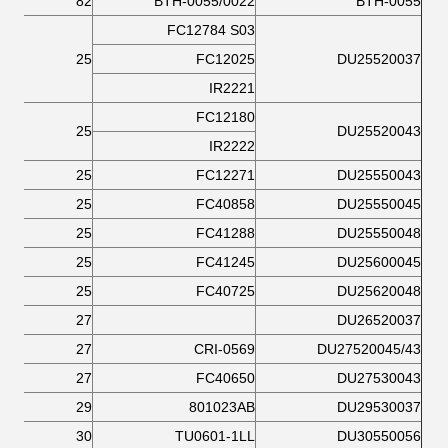
82
BTH-0055/0022
BTH-0055
FC12784 S03
25
FC12025
DU25520037
IR2221
FC12180
25
DU25520043
IR2222
25
FC12271
DU25550043
25
FC40858
DU25550045
25
FC41288
DU25550048
25
FC41245
DU25600045
25
FC40725
DU25620048
27
DU26520037
27
CRI-0569
DU27520045/43
27
FC40650
DU27530043
29
801023AB
DU29530037
30
TU0601-1LL
DU30550056