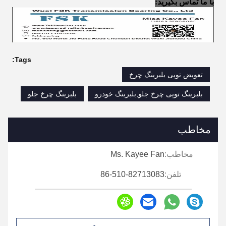
با ما تماس بگیرید:
Tags:
تعویض توپی بلبرینگ چرخ
بلبرینگ توپی چرخ جلو,بلبرینگ خودرو
بلبرینگ چرخ جلو
مخاطب
مخاطب:
Ms. Kayee Fan
تلفن:
86-510-82713083