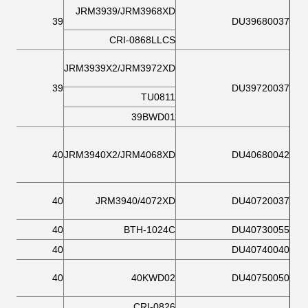
JRM3939/JRM3968XD
39
DU39680037
CRI-0868LLCS
JRM3939X2/JRM3972XD
39
DU39720037
TU0811
39BWD01
40
JRM3940X2/JRM4068XD
DU40680042
40
JRM3940/4072XD
DU40720037
40
BTH-1024C
DU40730055
40
DU40740040
40
40KWD02
DU40750050
CRI-0826