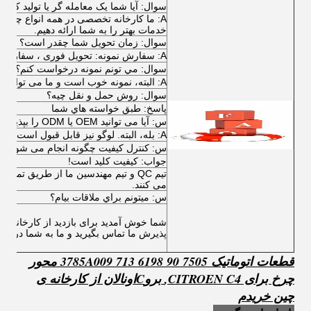
سوال: آیا شما یک معامله گر یا تولید کننده
A: ما کارخانه تخصصی در همه انواع چرخ د
خدمات بهتر را به شما ارائه دهیم.
سوال: زمان تحویل شما چقدر است؟
A: سفارش نمونه: تحویل فوری ، سفارش عمده: معمولا 30 روز.
سوال: مي تونم نمونه درخواست کنم؟
A: البته، نمونه خوب است و ما می توانیم به شما یک نمونه را به صورت رایگان.
سوال: روش حمل و نقل چیه؟
پاسخ: طبق خواسته هاي شما
س: آیا می توانید OEM یا ODM را بپذیرید؟
A: بله، البته. لوگو نیز قابل قبول است.
س: کنترل کیفیت چگونه انجام می شود؟
جواب: کيفيت کليد است!
تیم QC و تیم مهندسین ما از طریق تما
می کنند.
س: ميتونم براي ملاقات بيام؟
شما خوش آمدید برای بازدید از کارخانه های
پذیرش ما تماس بگیرید و ما به شما در ایج
قطعات اتوماتیک 3785A009 713 6198 90 7505 محور
چرخ برای CITROEN C4
,
برو
C
اون
الان از کارخانه ی
چین خریدم