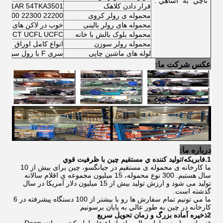
ناچي" به "آساهي".
قرار دادن کلاهک
4001AR 54TKA3501
محموله ی رولر کروی
22200 22300 23000 CC CA E
محموله های رولر بالینی
خوب در لاکن های رولر بالینی 
محموله بلوک بالش با خانه
CP UCF UCT UCFL UCFC
محموله رولر سوزن
انواع کامل اوراق چرخ
لوله های ماشین چاپی
سری F با رول سوزن و ساختار رول بالینی
عکس شرکت ما:
درباره ما:
1.فابريکه/توليد کننده ي مستقيم چين با ظرفيت قوي
ما کارخانه ی محموله ی مستقیم در جیانگسو، چین برای بیش از 10
سال هستیم. 300 نوع محموله، 15 میلیون مجموعه ی اقلام سالانه
تولید می شود و ارزش تولید بیش از 15 میلیون دلار آمریکا در سال
گذشته است.
ما مي تونيم تمام سفارش ها رو با بيشتر از 100 دستگاه پيشرفته در 6
کارخانه در چين به طور عالي به پايان برسونيم
2ذخيره آماده بزرگ و زمان تحویل سريع