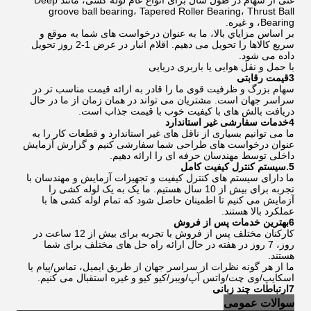
غنی از سهام در طول سال برای انواع عام لوله کشی، مانند Deep
groove ball bearing، Tapered Roller Bearing، Thrust Ball
Bearing، و غیره.
بر اساس مزاياي بالا، ما به عنوان درخواست های شما به موقع و
سریع کالاها را تحویل می دهیم. اقلام انبار در عرض 1-2 روز تحویل
داده می شود.
با حمل و نقل هوایی یا باربری دریایی
3قیمت رقابتی
سهام بزرگ و ظرفیت قوی ما را قادر به ارائه قیمت مناسب تر در
سراسر جهان است. مشتریان می تواند در همان زمان از ما در حال
دریافت بالش های با کیفیت خوب با قیمت جذاب است.
4خدمات سفارشی غیر استاندارد
ما می توانیم بسیاری از ناقل های غیر استاندارد و قطعات کار را به
عنوان درخواست های طراحی شما سفارشی کنیم و گزارش آزمایش
داخلی توسط مهندسان حرفه ای را ارائه دهیم.
5.سيستم کنترل کيفيت کامل
ما دارای سیستم های کنترل کیفیت و تجهیزات آزمایش و مهندسان با
تجربه برای بیش از 10 سال هستیم. ما یک به یک لوله کشی را
آزمایش می کنیم تا اطمینان حاصل شود که تمام لوله کشی ها با
عملکرد بالا هستند.
6بهترين خدمات پس از فروش
کارکنان مختلف پس از فروش با تجربه برای بیش از 12 ساعت در
روز، 7 روز در هفته در حال ارائه راه حل های مختلف برای شما
هستند.
ما از هر گونه نظرات از سراسر جهان از طریق ایمیل، تماس/پیام یا
اسکایپ/وی چت/واتس آپ/ویبر/کیو کیو و غیره استقبال می کنیم.
7ارتباطات چند زبانی
سوالات عمومی