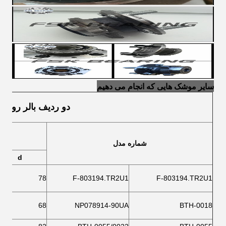
سایر موشک هایی که انجام می دهیم
دو ردیف بالر رولر 
شماره مدل
d
78
F-803194.TR2U1
F-803194.TR2U1
68
NP078914-90UA
BTH-0018