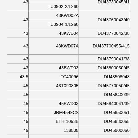
43
DU43730045/41
TU0902-2/L260
43KWD02A
43
DU43760043/40
TU0904-1/L260
43
43KWD04
DU43770042/38
43
43KWD07A
DU437700455/415
43
DU43790041/38
43
43BWD03
DU43800050/45
43.5
FC40096
DU43508048
45
46T090805
DU45770050/45
45
DU45840039
45
45BWD03
DU45840041/39
45
JRM4549CS
DU45850051
45
BTH-1053B
DU45880055
45
138505
DU45900050