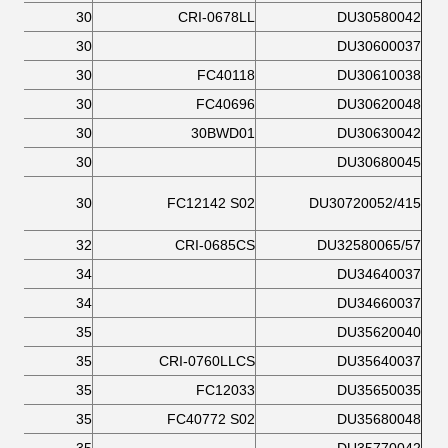
30
CRI-0678LL
DU30580042
30
DU30600037
30
FC40118
DU30610038
30
FC40696
DU30620048
30
30BWD01
DU30630042
30
DU30680045
30
FC12142 S02
DU30720052/415
32
CRI-0685CS
DU32580065/57
34
DU34640037
34
DU34660037
35
DU35620040
35
CRI-0760LLCS
DU35640037
35
FC12033
DU35650035
35
FC40772 S02
DU35680048