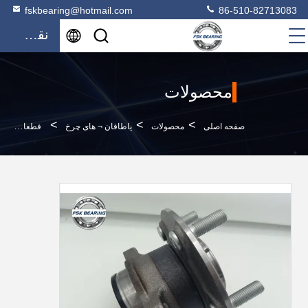
fskbearing@hotmail.com
86-510-82713083
نقل قول
محصولات
>
>
>
صفحه اصلی
محصولات
یاطاقان ¬ های چرخ
قطعات اتوماتیک 3785A009 713 6198 90 7505 محور چرخ برای CITROEN C4