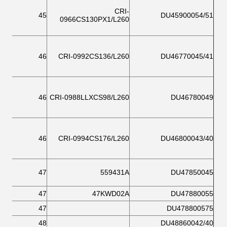
CRI-
45
DU45900054/51
0966CS130PX1/L260
46
CRI-0992CS136/L260
DU46770045/41
46
CRI-0988LLXCS98/L260
DU46780049
46
CRI-0994CS176/L260
DU46800043/40
47
559431A
DU47850045
47
47KWD02A
DU47880055
47
DU478800575
48
DU48860042/40