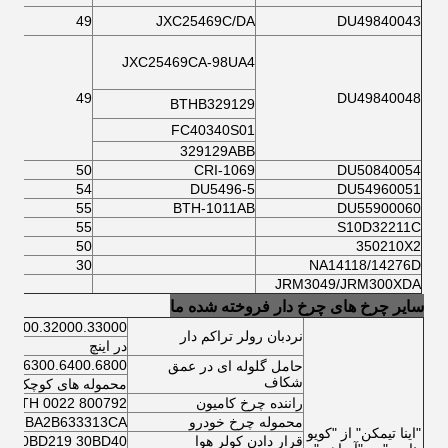
49
JXC25469C/DA
DU49840043
JXC25469CA-98UA4
49
DU49840048
BTHB329129
FC40340S01
329129ABB
50
CRI-1069
DU50840054
54
DU5496-5
DU54960051
55
BTH-1011AB
DU55900060
55
S10D32211C
50
350210X2
30
NA14118/14276D
JRM3049/JRM300XDA
سایر چرخ های چرخ دار فروخته شده ما
.32300.32000.33000
نردبان رولر تراکم دار
در اینچ
200.6300.6400.6800
حامل گلوله ای در عمق
شکاف
محموله های کوچک تو
راننده چرخ کامیون
800792 A VKBA 5412 566425.H195 BTH 0022
محموله چرخ خودرو
620037 BA2B633313CA
"اينا تيمکن" از "کويو
قرار دادن کولر هوا
30BD219 30BD40