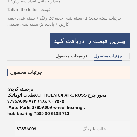
مقدار حداقل تعداد سفارش: 1
قیمت: Talk in the letter
جزئیات بسته بندی: 1) بسته بندی جعبه تک رنگ + بسته بندی جعبه
کارتن + پالت، 2) بسته بندی صنعتی
بهترین قیمت را دریافت کنید
جزئیات محصول
توضیحات محصول
جزئیات محصول
برجسته کردن:
محور چرخ CITROEN C4 AIRCROSS,قطعات اتوماتیک
3785A009,۷۱۳ ۶۱۸۸ ۹۰ ۷۵۰۵
,
Auto Parts 3785A009 wheel bearing
,
713 6198 90 7505 hub bearing
حالت بلبرینگ:
3785A009