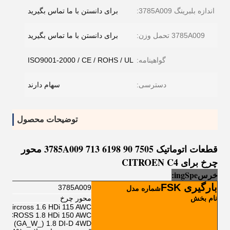
اندازه بلبرینگ 3785A009:
برای دانستن با ما تماس بگیرید
3785A009 تحمل وزن:
برای دانستن با ما تماس بگیرید
گواهینامه:
ISO9001-2000 / CE / ROHS / UL
دسترسی:
سهام دارند
توضیحات محصول
قطعات اتوماتیک 3785A009 713 6198 90 7505 محور
چرخ برای CITROEN C4
خرس
e
Sp
ng
i
:
بارگیری FSK
3785A009
شماره مدل
نام بخش
محور چرخ
C4 Aircross 1.6 HDi 115 AWC
 AIRCROSS 1.8 HDi 150 AWC
ASX (GA_W_) 1.8 DI-D 4WD