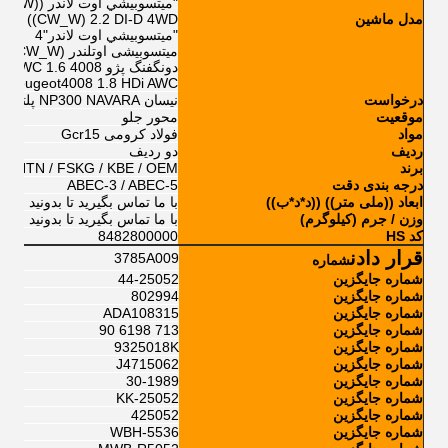
"ميتسوبيشي اوت لاندر ((CW_W) 2.0 DI-D
مدل ماشین
ER ((CW_W) 2.2 DI-D 4WD
"ميتسوبيشي اوت لاندر"4
میتسوبیشی اوتلندر (CW_W) 2.4 Mivec 4WD (CW5W)
دونگفنگ پژو 4008 1.6 HDi AWC
g Peugeot4008 1.8 HDi AWC
درخواست
نيسان NP300 NAVARA پلتفرم/شاسی
موقعیت
محور جلو
مواد
فولاد کرومی Gcr15
ردیف
دو ردیف
برند
 / NTN / FSKG / KBE / OEM
درجه بندی دقت
ABEC-3 / ABEC-5
ابعاد ((ملی متر)) ((د*د*ب))
با ما تماس بگيريد تا بدونيد
وزن / جرم (کیلوگرم)
با ما تماس بگيريد تا بدونيد
کد HS
8482800000
قرار دادن
3785A009
شماره
شماره جایگزین
44-25052
شماره جایگزین
802994
شماره جایگزین
ADA108315
شماره جایگزین
713 6198 90
شماره جایگزین
9325018K
شماره جایگزین
J4715062
شماره جایگزین
30-1989
شماره جایگزین
KK-25052
شماره جایگزین
425052
شماره جایگزین
WBH-5536