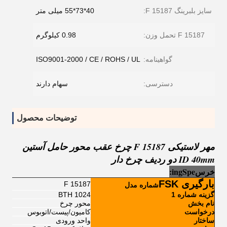
سایز بلبرینگ F 15187:
40*73*55 میلی متر
F 15187 تحمل وزن:
0.98 کیلوگرم
گواهینامه:
ISO9001-2000 / CE / ROHS / UL
دسترسی:
سهام دارند
توضیحات محصول
مهر لاستیکی F 15187 چرخ عقب محور حامل آستین
ID 40mm دو ردیف چرخ دار
خرس
e
Sp
ng
i
:
بارگیری FSK
F 15187
شماره مدل
گزینه شماره 1
BTH 1024
نام بخش
محور چرخ
درخواست
کامیون/پیست/اتوبوس
ساختار
واحد ورودی