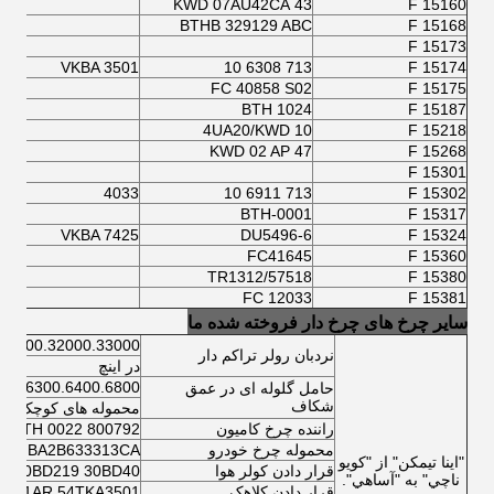
43 KWD 07AU42CA
F 15160
BTHB 329129 ABC
F 15168
F 15173
VKBA 3501
713 6308 10
F 15174
FC 40858 S02
F 15175
BTH 1024
F 15187
4UA20/KWD 10
F 15218
47 KWD 02 AP
F 15268
F 15301
4033
713 6911 10
F 15302
BTH-0001
F 15317
VKBA 7425
DU5496-6
F 15324
FC41645
F 15360
57518/TR1312
F 15380
FC 12033
F 15381
سایر چرخ های چرخ دار فروخته شده ما
.32300.32000.33000
نردبان رولر تراکم دار
در اینچ
200.6300.6400.6800
حامل گلوله ای در عمق
شکاف
محموله های کوچک تو
راننده چرخ کامیون
800792 A VKBA 5412 566425.H195 BTH 0022
محموله چرخ خودرو
620037 BA2B633313CA
"اينا تيمکن" از "کويو
قرار دادن کولر هوا
30BD219 30BD40
ناچي" به "آساهي".
قرار دادن کلاهک
4001AR 54TKA3501