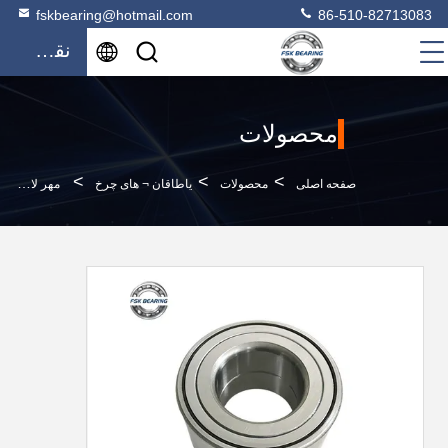
fskbearing@hotmail.com
86-510-82713083
نقل قول
محصولات
>
>
>
صفحه اصلی
محصولات
یاطاقان ¬ های چرخ
مهر لاستیکی F 15187 چرخ عقب محور حامل آستین ID 40mm دو ردیف چرخ دار