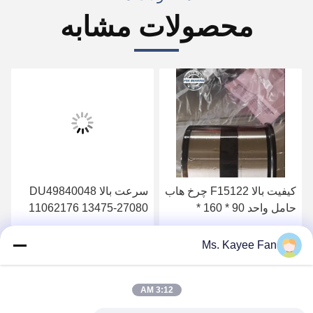
محصولات مشابه
کیفیت بالا F15122 چرخ هاب
سرعت بالا DU49840048
حامل واحد 90 * 160 *
11062176 13475-27080
125mm قطعات معدنی برای
چرخ محور لگن
ولوو
49X84X48mm فولاد با
بهترین قیمت را دریافت کنید
بهترین قیمت را دریافت کنید
Ms. Kayee Fan
کیفیت بالا
3:12 AM