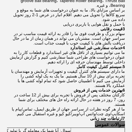
groove ball bearing، Tapered Roller Bearing، Thrust Ball
Bearing، و غیره.
بر اساس مزاياي بالا، ما به عنوان درخواست های شما به موقع و
سریع کالاها را تحویل می دهیم. اقلام انبار در عرض 1-2 روز تحویل
داده می شود.
با حمل و نقل هوایی یا باربری دریایی
3قیمت رقابتی
سهام بزرگ و ظرفیت قوی ما را قادر به ارائه قیمت مناسب تر در
سراسر جهان است. مشتریان می تواند در همان زمان از ما در حال
دریافت بالش های با کیفیت خوب با قیمت جذاب است.
4خدمات سفارشی غیر استاندارد
ما می توانیم بسیاری از ناقل های غیر استاندارد و قطعات کار را به
عنوان درخواست های طراحی شما سفارشی کنیم و گزارش آزمایش
داخلی توسط مهندسان حرفه ای را ارائه دهیم.
5.سيستم کنترل کيفيت کامل
ما دارای سیستم های کنترل کیفیت و تجهیزات آزمایش و مهندسان با
تجربه برای بیش از 10 سال هستیم. ما یک به یک لوله کشی را
آزمایش می کنیم تا اطمینان حاصل شود که تمام لوله کشی ها با
عملکرد بالا هستند.
6بهترين خدمات پس از فروش
کارکنان مختلف پس از فروش با تجربه برای بیش از 12 ساعت در
روز، 7 روز در هفته در حال ارائه راه حل های مختلف برای شما
هستند.
ما از هر گونه نظرات از سراسر جهان از طریق ایمیل، تماس/پیام یا
اسکایپ/وی چت/واتس آپ/ویبر/کیو کیو و غیره استقبال می کنیم.
7ارتباطات چند زبانی
سوالات عمومی
سوال: آیا شما یک معامله گر یا تولید کننده