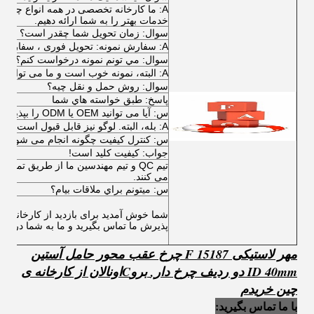
A: ما کارخانه تخصصی در همه انواع چرخ د
خدمات بهتر را به شما ارائه دهیم.
سوال: زمان تحویل شما چقدر است؟
A: سفارش نمونه: تحویل فوری ، سفارش عمده: معمولا 30 روز.
سوال: مي تونم نمونه درخواست کنم؟
A: البته، نمونه خوب است و ما می توانیم به شما یک نمونه را به صورت رایگان.
سوال: روش حمل و نقل چیه؟
پاسخ: طبق خواسته هاي شما
س: آیا می توانید OEM یا ODM را بپذیرید؟
A: بله، البته. لوگو نیز قابل قبول است.
س: کنترل کیفیت چگونه انجام می شود؟
جواب: کيفيت کليد است!
تیم QC و تیم مهندسین ما از طریق تما
می کنند.
س: ميتونم براي ملاقات بيام؟
شما خوش آمدید برای بازدید از کارخانه های
پذیرش ما تماس بگیرید و ما به شما در ایج
مهر لاستیکی F 15187 چرخ عقب محور حامل آستین
ID 40mm دو ردیف چرخ دار
,
برو
C
اون
الان از کارخانه ی
چین خریدم
با ما تماس بگیرید: