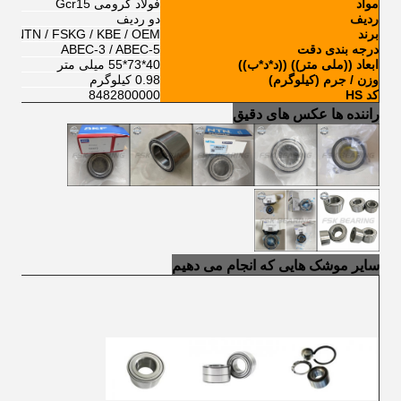
مواد
فولاد کرومی Gcr15
ردیف
دو ردیف
برند
 / NTN / FSKG / KBE / OEM
درجه بندی دقت
ABEC-3 / ABEC-5
ابعاد ((ملی متر)) ((د*د*ب))
40*73*55 میلی متر
وزن / جرم (کیلوگرم)
0.98 کيلوگرم
کد HS
8482800000
راننده ها عکس های دقیق
سایر موشک هایی که انجام می دهیم