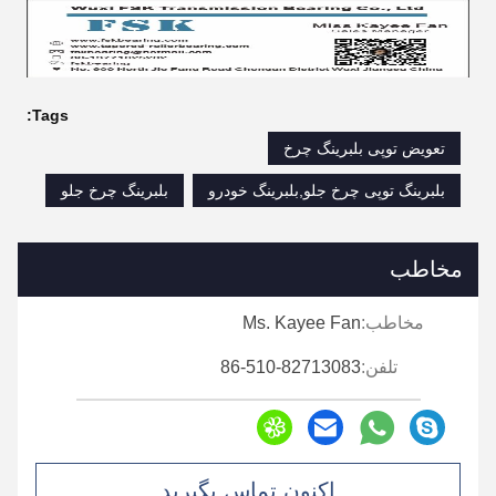
Tags:
تعویض توپی بلبرینگ چرخ
بلبرینگ توپی چرخ جلو,بلبرینگ خودرو
بلبرینگ چرخ جلو
مخاطب
مخاطب:
Ms. Kayee Fan
تلفن:
86-510-82713083
اکنون تماس بگیرید