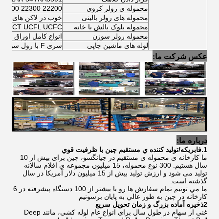
محموله ی رولر کروی
22200 22300 23000 CC CA E
محموله های رولر بالینی
خوب در لاکن های رولر بالینی 
محموله بلوک بالش با خانه
CP UCF UCT UCFL UCFC
محموله رولر سوزن
انواع کامل اوراق چرخ
لوله های ماشین چاپی
سری F با رول سوزن و ساختار رول بالینی
عکس شرکت ما:
درباره ما:
1.فابريکه/توليد کننده ي مستقيم چين با ظرفيت قوي
ما کارخانه ی محموله ی مستقیم در جیانگسو، چین برای بیش از 10
سال هستیم. 300 نوع محموله، 15 میلیون مجموعه ی اقلام سالانه
تولید می شود و ارزش تولید بیش از 15 میلیون دلار آمریکا در سال
گذشته است.
ما مي تونيم تمام سفارش ها رو با بيشتر از 100 دستگاه پيشرفته در 6
کارخانه در چين به طور عالي به پايان برسونيم
2ذخيره آماده بزرگ و زمان تحویل سريع
غنی از سهام در طول سال برای انواع عام لوله کشی، مانند Deep