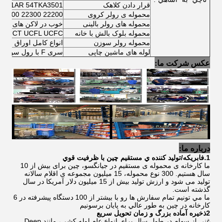
قرار دادن کلاهک
4001AR 54TKA3501
محموله ی رولر کروی
22200 22300 23000 CC CA E
محموله های رولر بالینی
خوب در لاکن های رولر بالینی 
محموله بلوک بالش با خانه
CP UCF UCT UCFL UCFC
محموله رولر سوزن
انواع کامل اوراق چرخ
لوله های ماشین چاپی
سری F با رول سوزن و ساختار رول بالینی
عکس شرکت ما:
درباره ما:
1.فابريکه/توليد کننده ي مستقيم چين با ظرفيت قوي
ما کارخانه ی محموله ی مستقیم در جیانگسو، چین برای بیش از 10
سال هستیم. 300 نوع محموله، 15 میلیون مجموعه ی اقلام سالانه
تولید می شود و ارزش تولید بیش از 15 میلیون دلار آمریکا در سال
گذشته است.
ما مي تونيم تمام سفارش ها رو با بيشتر از 100 دستگاه پيشرفته در 6
کارخانه در چين به طور عالي به پايان برسونيم
2ذخيره آماده بزرگ و زمان تحویل سريع
غنی از سهام در طول سال برای انواع عام لوله کشی، مانند Deep