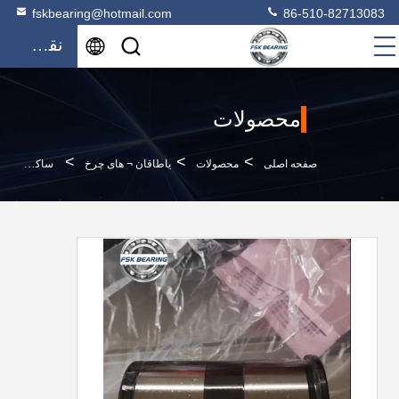
fskbearing@hotmail.com
86-510-82713083
نقل قول
محصولات
>
>
>
صفحه اصلی
محصولات
یاطاقان ¬ های چرخ
ساکت 7187566 محموله کامیون محموله رولر کانری واحد ID 55mm OD 90mm