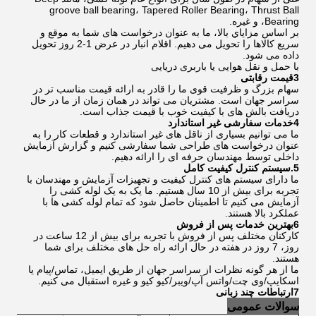
groove ball bearing، Tapered Roller Bearing، Thrust Ball
Bearing، و غیره.
بر اساس مزاياي بالا، ما به عنوان درخواست های شما به موقع و
سریع کالاها را تحویل می دهیم. اقلام انبار در عرض 1-2 روز تحویل
داده می شود.
با حمل و نقل هوایی یا باربری دریایی
3قیمت رقابتی
سهام بزرگ و ظرفیت قوی ما را قادر به ارائه قیمت مناسب تر در
سراسر جهان است. مشتریان می تواند در همان زمان از ما در حال
دریافت بالش های با کیفیت خوب با قیمت جذاب است.
4خدمات سفارشی غیر استاندارد
ما می توانیم بسیاری از ناقل های غیر استاندارد و قطعات کار را به
عنوان درخواست های طراحی شما سفارشی کنیم و گزارش آزمایش
داخلی توسط مهندسان حرفه ای را ارائه دهیم.
5.سيستم کنترل کيفيت کامل
ما دارای سیستم های کنترل کیفیت و تجهیزات آزمایش و مهندسان با
تجربه برای بیش از 10 سال هستیم. ما یک به یک لوله کشی را
آزمایش می کنیم تا اطمینان حاصل شود که تمام لوله کشی ها با
عملکرد بالا هستند.
6بهترين خدمات پس از فروش
کارکنان مختلف پس از فروش با تجربه برای بیش از 12 ساعت در
روز، 7 روز در هفته در حال ارائه راه حل های مختلف برای شما
هستند.
ما از هر گونه نظرات از سراسر جهان از طریق ایمیل، تماس/پیام یا
اسکایپ/وی چت/واتس آپ/ویبر/کیو کیو و غیره استقبال می کنیم.
7ارتباطات چند زبانی
سوالات عمومی