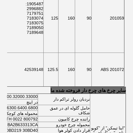
1905487:
2996882
122
7179751
025
7183074
125
160
90
201059
397
7183075
7189050
7189648
124
42539148
125.5
160
90
201072 ABS
سایر چرخ های چرخ دار فروخته شده ما
.32300.32000.33000
نردبان رولر تراکم دار
در اینچ
200.6300.6400.6800
حامل گلوله ای در عمق
شکاف
محموله های کوچک تو
راننده چرخ کامیون
800792 A VKBA 5412 566425.H195 BTH 0022
محموله چرخ خودرو
620037 BA2B633313CA
"اينا تيمکن" از "کويو
قرار دادن کولر هوا
30BD219 30BD40
ناچي" به "آساهي".