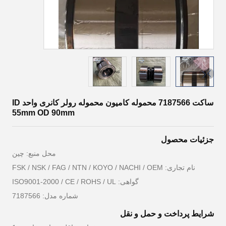
ساکت 7187566 محموله کامیون محموله رولر کانری واحد ID
55mm OD 90mm
جزئیات محصول
محل منبع: چین
نام تجاری: FSK / NSK / FAG / NTN / KOYO / NACHI / OEM
گواهی: ISO9001-2000 / CE / ROHS / UL
شماره مدل: 7187566
شرایط پرداخت و حمل و نقل