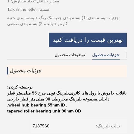
مقدار حداقل تعداد سفارش: 1
قیمت: Talk in the letter
جزئیات بسته بندی: 1) بسته بندی جعبه تک رنگ + بسته بندی جعبه
کارتن + پالت، 2) بسته بندی صنعتی
بهترین قیمت را دریافت کنید
جزئیات محصول
توضیحات محصول
جزئیات محصول
برجسته کردن:
ناقلات خاموش با رول های کانری,بلبرینگ توپی چرخ 55 میلی‌متر قطر
داخلی,مجموعه بلبرینگ مخروطی 90 میلی‌متر قطر خارجی
,
wheel hub bearing 55mm ID
,
tapered roller bearing unit 90mm OD
حالت بلبرینگ:
7187566