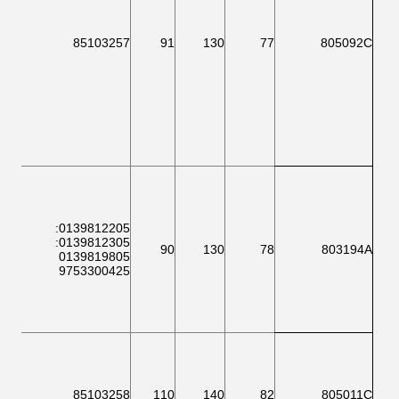
127
85103257
91
130
77
805092C
:
0139812205
:
0139812305
125
90
130
78
803194A
0139819805
9753300425
126
85103258
110
140
82
805011C