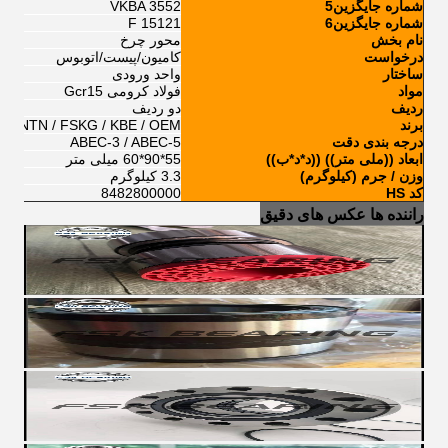
شماره جایگزین5
VKBA 3552
شماره جایگزین6
F 15121
نام بخش
محور چرخ
درخواست
کامیون/پیست/اتوبوس
ساختار
واحد ورودی
مواد
فولاد کرومی Gcr15
ردیف
دو ردیف
برند
K / NTN / FSKG / KBE / OEM
درجه بندی دقت
ABEC-3 / ABEC-5
ابعاد ((ملی متر)) ((د*د*ب))
55*90*60 میلی متر
وزن / جرم (کیلوگرم)
3.3 کیلوگرم
کد HS
8482800000
راننده ها عکس های دقیق