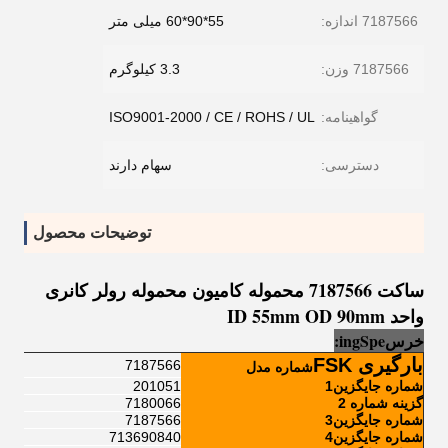
7187566 اندازه:
55*90*60 میلی متر
7187566 وزن:
3.3 کیلوگرم
گواهینامه:
ISO9001-2000 / CE / ROHS / UL
دسترسی:
سهام دارند
توضیحات محصول
ساکت 7187566 محموله کامیون محموله رولر کانری
واحد ID 55mm OD 90mm
خرس
e
Sp
ng
i
:
بارگیری FSK
7187566
شماره مدل
شماره جایگزین1
201051
گزینه شماره 2
7180066
شماره جایگزین3
7187566
شماره جایگزین4
713690840