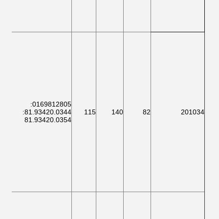
100
:
0169812805
2A:
:
81.93420.0344
115
140
82
201034
12:
81.93420.0354