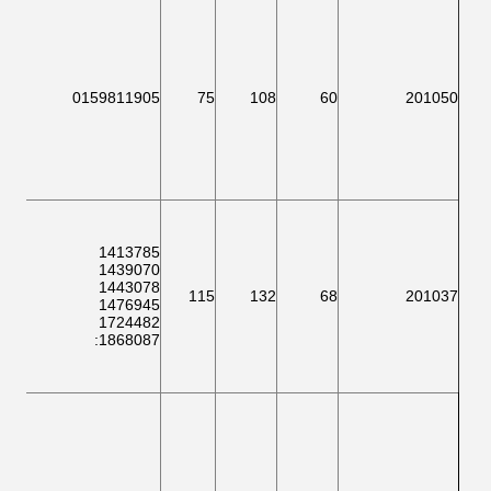
120
0159811905
75
108
60
201050
1413785
1439070
097
1443078
201037
68
132
115
18A
1476945
314
1724482
:
1868087