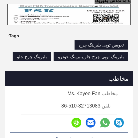
با ما تماس بگیرید:
Tags:
تعویض توپی بلبرینگ چرخ
بلبرینگ توپی چرخ جلو,بلبرینگ خودرو
بلبرینگ چرخ جلو
مخاطب
مخاطب:
Ms. Kayee Fan
تلفن:
86-510-82713083