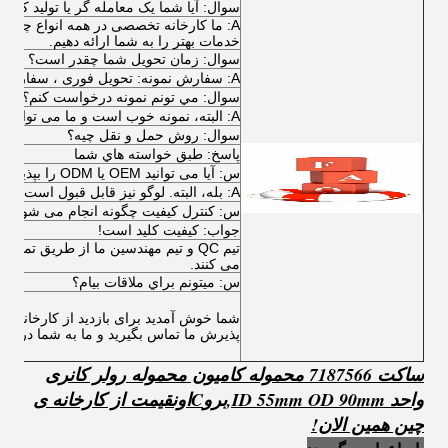
سوال: آیا شما یک معامله گر یا تولید کننده
A: ما کارخانه تخصصی در همه انواع چرخ د
خدمات بهتر را به شما ارائه دهیم.
سوال: زمان تحویل شما چقدر است؟
A: سفارش نمونه: تحویل فوری ، سفارش عمده: معمولا 30 روز.
سوال: مي تونم نمونه درخواست کنم؟
A: البته، نمونه خوب است و ما می توانیم به شما یک نمونه را به صورت رایگان.
سوال: روش حمل و نقل چیه؟
پاسخ: طبق خواسته هاي شما
س: آیا می توانید OEM یا ODM را بپذیرید؟
A: بله، البته. لوگو نیز قابل قبول است.
س: کنترل کیفیت چگونه انجام می شود؟
جواب: کيفيت کليد است!
تیم QC و تیم مهندسین ما از طریق تما
می کنند.
س: ميتونم براي ملاقات بيام؟
شما خوش آمدید برای بازدید از کارخانه های
پذیرش ما تماس بگیرید و ما به شما در ایج
ساکت 7187566 محموله کامیون محموله رولر کانری
واحد ID 55mm OD 90mm
,
برو
C
اون
قیمت از کارخانه ی
چین همین الان!