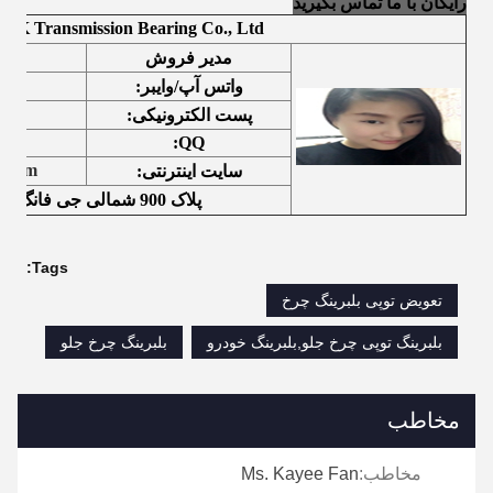
رایگان با ما تماس بگیرید
SK Transmission Bearing Co., Ltd
مدیر فروش
واتس آپ/وایبر:
m
پست الکترونیکی:
QQ:
g.com
سایت اینترنتی:
پلاک 900 شمالی جی فانگ جاده Wuxi Jiangsu چین
Tags:
تعویض توپی بلبرینگ چرخ
بلبرینگ توپی چرخ جلو,بلبرینگ خودرو
بلبرینگ چرخ جلو
مخاطب
مخاطب:
Ms. Kayee Fan