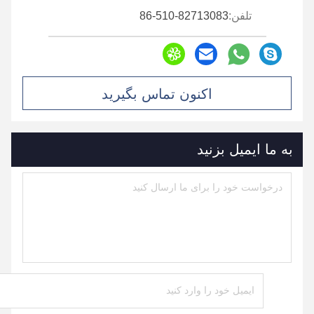
تلفن:
86-510-82713083
اکنون تماس بگیرید
به ما ایمیل بزنید