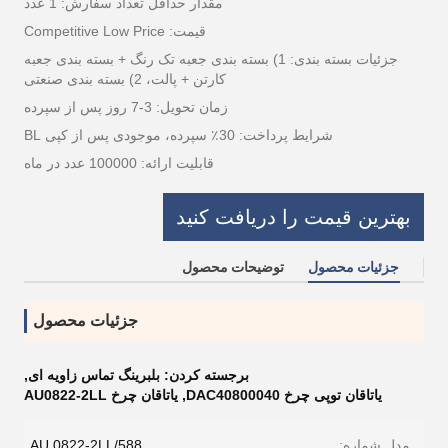
مقدار حداقل تعداد سفارش: 1 عدد
قیمت: Competitive Low Price
جزئیات بسته بندی: 1) بسته بندی جعبه تک رنگ + بسته بندی جعبه
کارتن + پالت، 2) بسته بندی صنعتی
زمان تحویل: 3-7 روز پس از سپرده
شرایط پرداخت: 30٪ سپرده، موجودی پس از کپی BL
قابلیت ارائه: 100000 عدد در ماه
بهترین قیمت را دریافت کنید
جزئیات محصول
توضیحات محصول
جزئیات محصول
برجسته کردن:
بلبرینگ تماس زاویه ای
,
یاتاقان توپی چرخ DAC40800040
,
یاتاقان چرخ AU0822-2LL
مدل شماره:
AU 0822-2LL/588