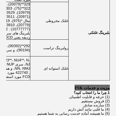
غلتک مخروطی
بلبرینگ غلتکی
ردیفه یعنی M255410CD و غیره می باشد.
رولبرینگ تراست
(90194)، و سری 9069.
NU23**، NU4**، N،
غلتک استوانه ای
FCD مورد استفاده در صنعت فولاد.
مزیت و خدمات FSK
1.چرا ما را انتخاب کنید؟
(1) حرفه و قابلیت اطمینان.
(2) فروش مستقیم.
(3) سازنده صادق.
(4) ما قلبی مانند آتش داریم
(5) ما همیشه آماده خدمت رسانی به شما هستیم.