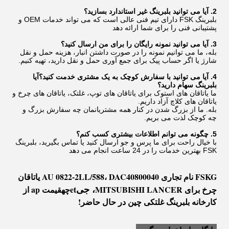
2. آیا می توانید بلبرینگ غیر استاندارد بسازید؟
بلبرینگ FSK دارای تیم فنی عالی است که می تواند خدمات OEM و
پشتیبانی فنی را برای شما ارائه دهد
3. آیا می توانید نمونه رایگان را برای من ارسال کنید؟
بله، ما می توانیم نمونه را در صورت داشتن انبار، هزینه حمل و نقل
شارژ یا اگر حساب پیک برای جمع آوری حمل و نقل دارید، تهیه کنیم.
4. آیا می توانید با سفارش کوچک به یک مشتری خدمت کنید؟آیا
بلبرینگ سهام دارید؟
ما یاتاقان های استوک برای یاتاقان های توپ، غلتک، یاتاقان های چرخ و
یاتاقان های کلاچ آزاد داریم.
بله. ما از بزرگ شدن در کنار همه مشتریانمان چه سفارش بزرگ و
چه کوچک لذت می بریم.
5. چگونه می توانم اطلاعات بیشتری کسب کنم؟
با خیال راحت برای ما پرس و جو ارسال کنید یا تماس بگیرید، بلبرینگ
FSK بهترین خدمات را در 24 ساعت انجام می دهد
FSKG نام تجاری AU 0822-2LL/588، DAC40800040 یاتاقان
، جی
چرخ برای MITSUBISHI LANCER
et
چ
ه
قیمت ap از
کارخانه بلبرینگ غلتکی چین در حال حاضر!