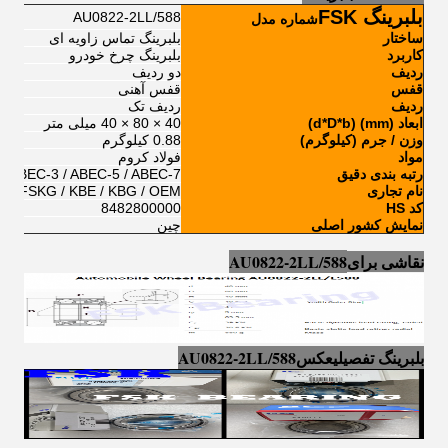
بلبرینگ FSK
AU0822-2LL/588
شماره مدل
ساختار
بلبرینگ تماس زاویه ای
کاربرد
بلبرینگ چرخ خودرو
ردیف
دو ردیف
قفس
قفس آهنی
ردیف
ردیف تک
ابعاد (mm) (d*D*b)
40 × 80 × 40 میلی متر
وزن / جرم (کیلوگرم)
0.88 کیلوگرم
مواد
فولاد کروم
رتبه بندی دقیق
ABEC-3 / ABEC-5 / ABEC-7
نام تجاری
O / FSKG / KBE / KBG / OEM
کد HS
8482800000
نمایش کشور اصلی
چین
نقاشی برای
AU0822-2LL/588
بلبرینگ تفصیلی
عکس
AU0822-2LL/588