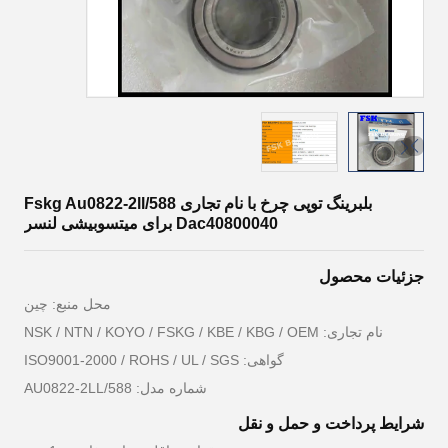
بلبرینگ توپی چرخ با نام تجاری Fskg Au0822-2ll/588
Dac40800040 برای میتسوبیشی لنسر
جزئیات محصول
محل منبع: چین
نام تجاری: NSK / NTN / KOYO / FSKG / KBE / KBG / OEM
گواهی: ISO9001-2000 / ROHS / UL / SGS
شماره مدل: AU0822-2LL/588
شرایط پرداخت و حمل و نقل