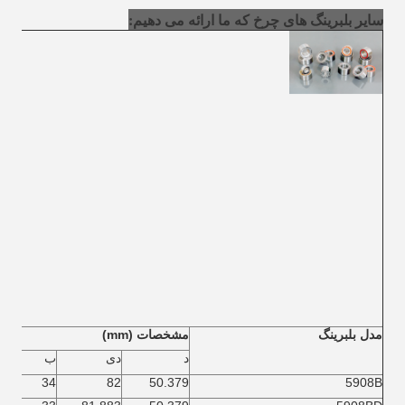
سایر بلبرینگ های چرخ که ما ارائه می دهیم:
مدل بلبرینگ
مشخصات (mm)
د
دی
ب
34
82
50.379
5908B