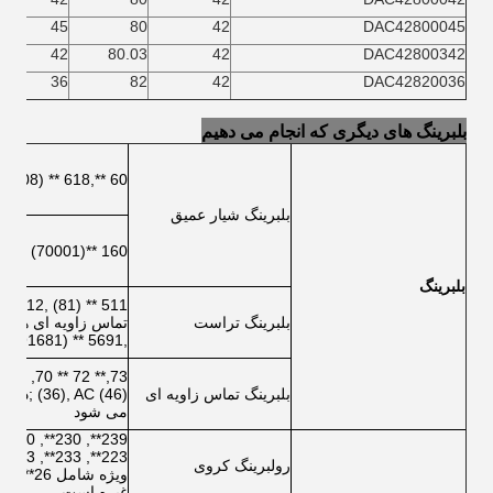
45
80
42
DAC42800045
42
80.03
42
DAC42800342
36
82
42
DAC42820036
بلبرینگ های دیگری که انجام می دهیم
60 **,618 ** (1008), 619**(1009),62 **, 63 **, 64 **,
بلبرینگ شیار عمیق
160 **(70001)
بلبرینگ
بلبرینگ تراست
,5691 ** (91681), 5692 * * (91682) سری
بلبرینگ تماس زاویه ای
می شود
رولبرینگ کروی
غیره است.