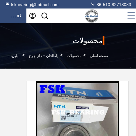
fskbearing@hotmail.com
86-510-82713083
نقل قول
محصولات
>
>
>
صفحه اصلی
محصولات
یاطاقان ¬ های چرخ
بلبرینگ توپی چرخ با نام تجاری Fskg Au0822-2ll/588 Dac40800040 برای میتسوبیشی لنسر