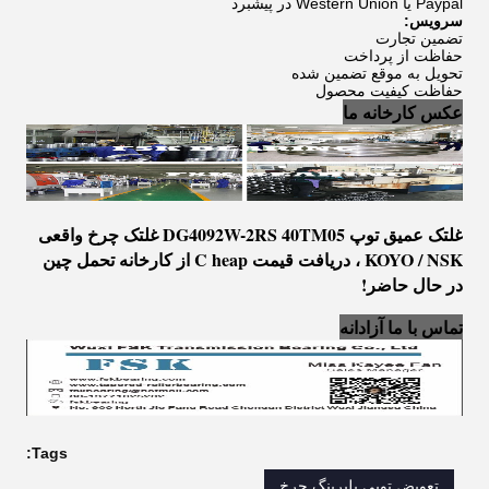
Paypal یا Western Union در پیشبرد
سرویس:
تضمین تجارت
حفاظت از پرداخت
تحویل به موقع تضمین شده
حفاظت کيفيت محصول
عکس کارخانه ما
غلتک عمیق توپ DG4092W-2RS 40TM05 غلتک چرخ واقعی
KOYO / NSK
، دریافت
قیمت
C
heap از کارخانه تحمل چین
در حال حاضر!
تماس با ما آزادانه
Tags:
تعویض توپی بلبرینگ چرخ