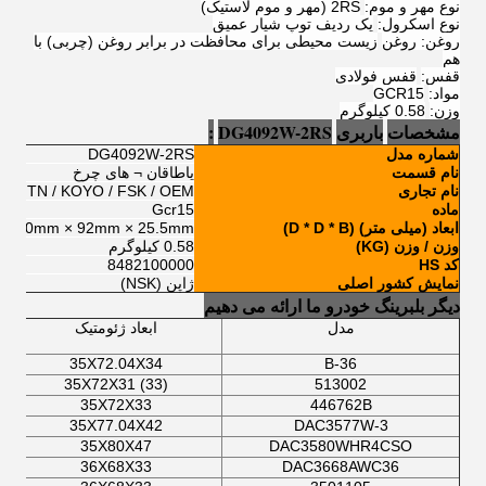
نوع مهر و موم:
2RS (مهر و موم لاستیک)
نوع اسکرول:
یک ردیف توپ شیار عمیق
روغن: روغن
زیست محیطی برای محافظت در برابر روغن (چربی) با
هم
قفس:
قفس فولادی
مواد:
GCR15
وزن:
0.58 کیلوگرم
مشخصات
باربری
DG4092W-2RS
:
شماره مدل
DG4092W-2RS
نام قسمت
یاطاقان ¬ های چرخ
نام تجاری
NSK / NTN / KOYO / FSK / OEM / هر نام 
ماده
Gcr15
ابعاد (میلی متر) (D * D * B)
40mm × 92mm × 25.5mm
وزن / وزن (KG)
0.58 کیلوگرم
کد HS
8482100000
نمایش کشور اصلی
ژاپن (NSK)
دیگر بلبرینگ خودرو ما ارائه می دهیم
مدل
ابعاد ژئومتیک
35X72.04X34
B-36
35X72X31 (33)
513002
35X72X33
446762B
35X77.04X42
DAC3577W-3
35X80X47
DAC3580WHR4CSO
36X68X33
DAC3668AWC36