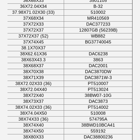
36X68X33
3501105
36X72.04X34
B-32
37.98X71.02X30 (33)
510002
37X68X34
MR410569
37X72X33
DAC377233
37X72X37
12807GB (56239B)
37X72X37 (52)
WB882
37X74X45
BG37740045
38.1X70X37
38X62.61X36
DAC6238
38X63X43.3
3863
38X68X37
DAC2001
38X70X38
DAC3870DW
38X71X39
DAC3871W-3
38X72.02X33 (36)
PT510007
38X72.04X40
PT513024
38X72X40
38BW07-10G
38X73X37
DAC3873
38X74.02X33 (36)
PT514002
38X74.04X50
510008
38X74X33 (36)
574795A
38X74X40
38BWD10BCA41
38X74X50
559192
38X80X33
DAC38800236