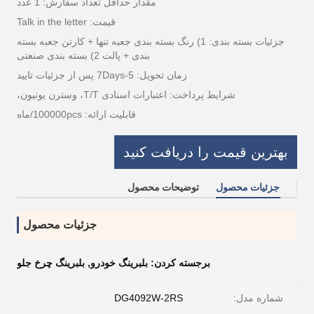
مقدار حداقل تعداد سفارش: 1 عدد
قیمت: Talk in the letter
جزئیات بسته بندی: 1) رنگ بسته بندی جعبه تنها + کارتن جعبه بسته
بندی + پالت 2) بسته بندی صنعتی
زمان تحویل: 5-7Days پس از جزئیات تایید
شرایط پرداخت: اعتبارات اسنادی T/T، وسترن یونیون،
قابلیت ارائه: 100000pcs/ماه
بهترین قیمت را دریافت کنید
جزئیات محصول
توضیحات محصول
جزئیات محصول
برجسته کردن:
بلبرینگ خودرو
,
بلبرینگ چرخ جلو
شماره مدل:
DG4092W-2RS