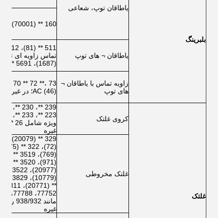
یاطاقان توپ، شعاعی
160 ** (70001)
بلبرینگ
یاطاقان ¬ های توپ
(1687)، 5691 ** (91681)، 5692 * * (91682) سری
زاویه تماس با یاطاقان ¬
های توپ
AC (46)؛ در غیر این صورت شامل QJ و QJF سری
کروی غلتک
غیره
غلتک مخروطی
غلتک
غیره