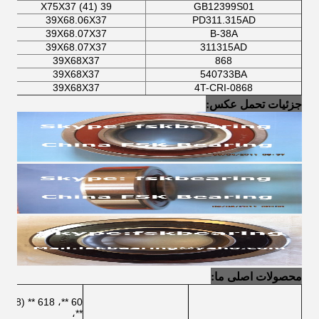
39 (41) X75X37
GB12399S01
39X68.06X37
PD311.315AD
39X68.07X37
B-38A
39X68.07X37
311315AD
39X68X37
868
39X68X37
540733BA
39X68X37
4T-CRI-0868
جزئیات تحمل عکس:
محصولات اصلی ما:
**،