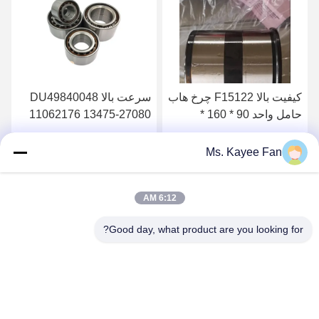
کیفیت بالا F15122 چرخ هاب
سرعت بالا DU49840048
حامل واحد 90 * 160 *
11062176 13475-27080
125mm قطعات معدنی برای
چرخ محور لگن
ولوو
49X84X48mm فولاد با
بهترین قیمت را دریافت کنید
بهترین قیمت را دریافت کنید
Ms. Kayee Fan
کیفیت بالا
6:12 AM
Good day, what product are you looking for?
WUXI FSK TRANSMISSION BEARING CO.,
LTD