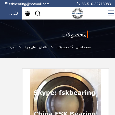
fskbearing@hotmail.com
86-510-82713083
نقل قول
محصولات
>
>
>
صفحه اصلی
محصولات
یاطاقان ¬ های چرخ
توپ شیار عمیق DG4092W-2RS 40TM05 چرخ دنده واقعی KOYO / NSK