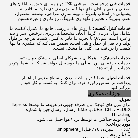
خدمات فنی درخواست:
تیم فنی FSK در زمینه ی خودرو، یاتاقان های
صنعتی و حتی یاتاقان های هوا فضا تجربه زیادی دارد. ما قادر به
پشتیبانی در انتخاب بلبرینگ، بهینه سازی طراحی، توسعه محصول،
نصب بلبرینگ، تعمیر و نگهداری بلبرینگ، روانکاری و غیره هستیم.
خدمات کنترل کیفیت:
با روش های بازرسی جامع ما، کنترل کیفیت ما
شامل مواد، درمان گرما، ابعاد، مشخصات، زبری، ترخیص، سر و صدا
و غیره است. تیم QA با تجربه ما قادر به کنترل کیفیت هر چه در طول
تولید و یا قبل از حمل و نقل است، تضمین می کند که مشتری ما تنها
کیفیت را دریافت می کند، اما مشکل نیست.
خدمات لجستیک:
با همکاری با شرکای اصلی لجستیک جهان، تیم
خدمات حرفه ای بین المللی ما خوشحال خواهد شد که به شما بهترین
خدمات را ارائه دهد.
خدمات اعتبار:
شما قادر به لذت بردن از سطح معینی از اعتبار
پرداخت بر اساس رکورد خود، برای کمک به کسب و کار خود را
بزرگتر کنید.
FSK جزئیات همکاری
تحویل:
برای وزن های کوچک و یا صرفه جویی در هزینه، ما توسط Express
UPS، DHL، FEDEX، یا EMS ارسال، ارسال چین با شماره
Thracking
برای تولید حداکثر، ما توسط دریا / هوا حمل می شود.
مورد پرداخت:
TT، 30٪ سپرده، 70٪ قبل از shippment.
L / C در دید