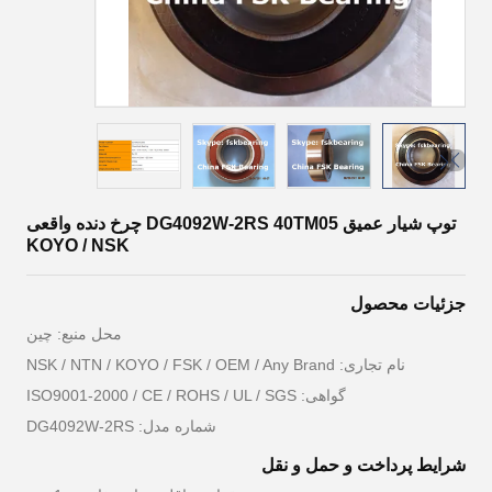
توپ شیار عمیق DG4092W-2RS 40TM05 چرخ دنده واقعی
KOYO / NSK
جزئیات محصول
محل منبع: چين
نام تجاری: NSK / NTN / KOYO / FSK / OEM / Any Brand
گواهی: ISO9001-2000 / CE / ROHS / UL / SGS
شماره مدل: DG4092W-2RS
شرایط پرداخت و حمل و نقل