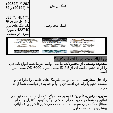
غلتک رانش
** (90194) و 9069 سری.
، NU23 **، NU4 **،
غلتک مخروطی
سری در صنعت فولاد
چرا ایالات متحده را انتخاب کنید؟
محدوده وسیعی از محصولات:
ما می توانیم تقریبا همه انواع یاطاقان
را ارائه دهیم، دامنه ای از ID 2.5 میلی متر تا OD 6000 میلی متر
است
راه حل سفارشی:
ما می توانیم بلبرینگ های خاصی را طراحی و
توسعه دهیم یا راه حل اقتصادی را با توجه به درخواست شما ارائه
دهیم.
مدیریت زنجیره تامین:
علاوه بر محصولات تحمل ما، ما همچنین می
توانیم به شما در خرید اجزای صنعتی دیگر، کیفیت کنترل و انجام
مونتاژ کمک کنیم، سپس به شما کمک می کنیم تا کارایی عملیاتی
بیشتری را به دست آورید.