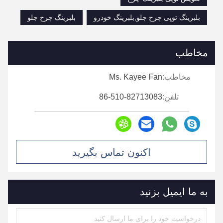
بلبرینگ توپی چرخ جلو,بلبرینگ خودرو
بلبرینگ چرخ جلو
مخاطب
مخاطب:
Ms. Kayee Fan
تلفن:
86-510-82713083
اکنون تماس بگیرید
به ما ایمیل بزنید