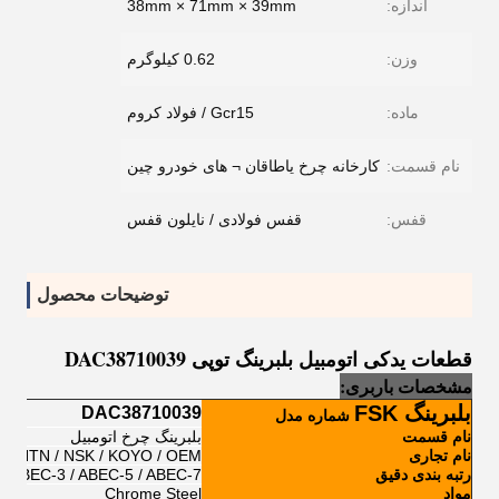
اندازه:
38mm × 71mm × 39mm
وزن:
0.62 کیلوگرم
ماده:
Gcr15 / فولاد کروم
نام قسمت:
کارخانه چرخ یاطاقان ¬ های خودرو چین
قفس:
قفس فولادی / نایلون قفس
توضیحات محصول
قطعات یدکی اتومبیل بلبرینگ توپی DAC38710039
مشخصات باربری:
بلبرینگ FSK
DAC38710039
شماره مدل
نام قسمت
بلبرینگ چرخ اتومبیل
نام تجاری
N / NTN / NSK / KOYO / OEM
رتبه بندی دقیق
ABEC-3 / ABEC-5 / ABEC-7
مواد
Chrome Steel