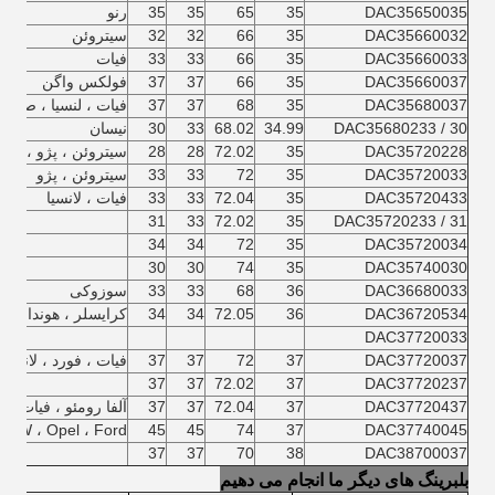
DAC35650035
35
65
35
35
رنو
DAC35660032
35
66
32
32
سیتروئن
DAC35660033
35
66
33
33
فیات
DAC35660037
35
66
37
37
فولکس واگن
DAC35680037
35
68
37
37
فیات ، لنسیا ، صندلی
DAC35680233 / 30
34.99
68.02
33
30
نیسان
DAC35720228
35
72.02
28
28
سیتروئن ، پژو ، رنو 
DAC35720033
35
72
33
33
سیتروئن ، پژو
DAC35720433
35
72.04
33
33
فیات ، لانسیا
31
33
72.02
35
DAC35720233 / 31
34
34
72
35
DAC35720034
30
30
74
35
DAC35740030
DAC36680033
36
68
33
33
سوزوکی
DAC36720534
36
72.05
34
34
کرایسلر ، هوندا
DAC37720033
DAC37720037
37
72
37
37
فیات ، فورد ، لانسیا 
37
37
72.02
37
DAC37720237
DAC37720437
37
72.04
37
37
آلفا رومئو ، فیات ، ل
BMW ، Opel ، Ford
45
45
74
37
DAC37740045
37
37
70
38
DAC38700037
بلبرینگ های دیگر ما انجام می دهیم