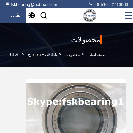
fskbearing@hotmail.com
86-510-82713083
نقل قول
محصولات
>
>
>
صفحه اصلی
محصولات
یاطاقان ¬ های چرخ
قطعات یدکی اتومبیل بلبرینگ توپی DAC38710039