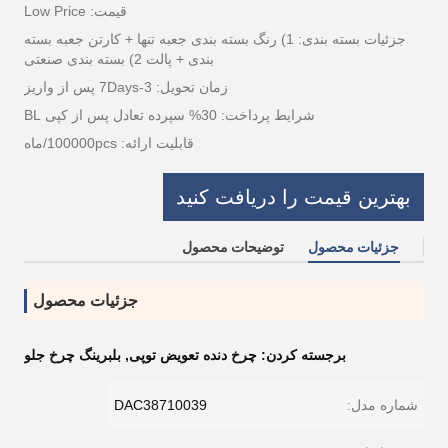
قیمت: Low Price
جزئیات بسته بندی: 1) رنگ بسته بندی جعبه تنها + کارتن جعبه بسته
بندی + پالت 2) بسته بندی صنعتی
زمان تحویل: 3-7Days پس از واریز
شرایط پرداخت: 30% سپرده تعادل پس از کپی BL
قابلیت ارائه: 100000pcs/ماه
بهترین قیمت را دریافت کنید
جزئیات محصول
توضیحات محصول
جزئیات محصول
برجسته کردن:
چرخ دنده تعویض توپی
,
بلبرینگ چرخ جلو
شماره مدل:
DAC38710039