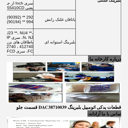
بلبرینگ غلتکی
یعنی M255410CD و غیره
یاتاقان غلتک رانش
994 ** (90194) و سری 9069.
، NU23 **، NU4 **،
بلبرینگ استوانه ای
یاطاقان های بزرگ و 
40
FC، سری FCD مورد استفاده در صنعت فولاد.
درباره کارخانه ما:
قطعات یدکی اتومبیل بلبرینگ DAC38710039 قسمت جلو
تماس با ما آزادانه: