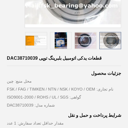
قطعات یدکی اتومبیل بلبرینگ توپی DAC38710039
جزئیات محصول
محل منبع: چين
نام تجاری: FSK / FAG / TIMKEN / NTN / NSK / KOYO / OEM
گواهی: ISO9001-2000 / ROHS / UL / SGS
شماره مدل: DAC38710039
شرایط پرداخت و حمل و نقل
مقدار حداقل تعداد سفارش: 1 عدد