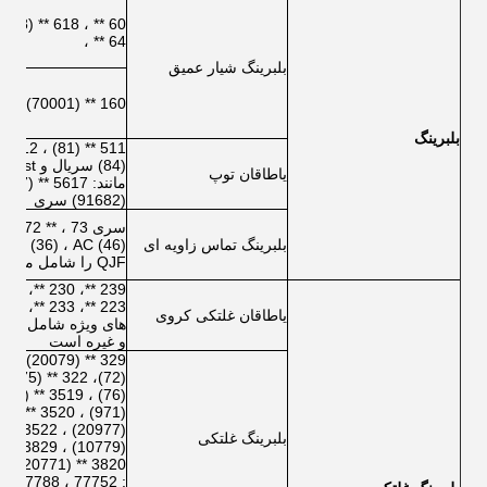
64 ** ،
بلبرینگ شیار عمیق
160 ** (70001)
بلبرینگ
یاطاقان توپ
(91682) سری
بلبرینگ تماس زاویه ای
QJF را شامل می شود
یاطاقان غلتکی کروی
و غیره است
بلبرینگ غلتکی