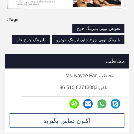
Tags:
تعویض توپی بلبرینگ چرخ
بلبرینگ توپی چرخ جلو,بلبرینگ خودرو
بلبرینگ چرخ جلو
مخاطب
مخاطب:
Ms. Kayee Fan
تلفن:
86-510-82713083
اکنون تماس بگیرید